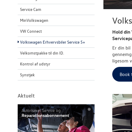
Service Cam
Volks
MinVolkswagen
VW Connect
Hold din
Servicep
Volkswagen Erhvervsbiler Service 5+
Er din bi
Velkomstpakke til din ID.
gennemgåe
ligesom v
Kontrol af udstyr
Book t
Synstjek
Aktuelt