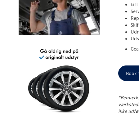
kif
Ser
Rep
Ski
Udm
Uds
Gea
Book t
*Bemærk: 
værksteds
ikke udfø