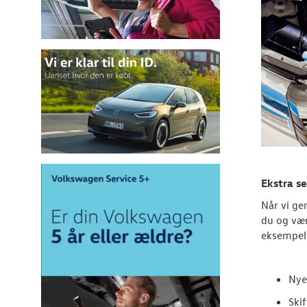
Ekstra se
Når vi ge
du og vær
eksempelv
Nye
Ski