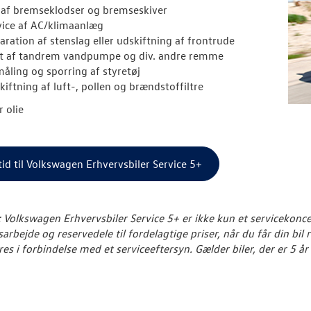
t af bremseklodser og bremseskiver
vice af AC/klimaanlæg
aration af stenslag eller udskiftning af frontrude
ft af tandrem vandpumpe og div. andre remme
åling og sporring af styretøj
kiftning af luft-, pollen og brændstoffiltre
r olie
id til Volkswagen Erhvervsbiler Service 5+
Volkswagen Erhvervsbiler Service 5+ er ikke kun et servicekoncept.
arbejde og reservedele til fordelagtige priser, når du får din bi
res i forbindelse med et serviceeftersyn.
Gælder biler, der er 5 år 