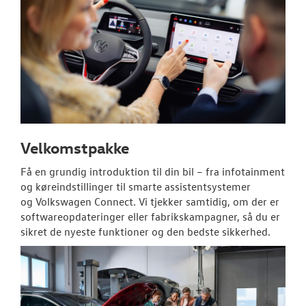
PLADEVÆRKST
BRUGTE BILER
TILBEHØR
RESERVEDELE
Velkomstpakke
NYHEDER
Få en grundig introduktion til din bil – fra infotainment
og køreindstillinger til smarte assistentsystemer
OM OS
og
Volkswagen
Connect. Vi tjekker samtidig, om der er
softwareopdateringer eller fabrikskampagner, så du er
JOB OG KARRI
sikret de nyeste funktioner og den bedste sikkerhed.