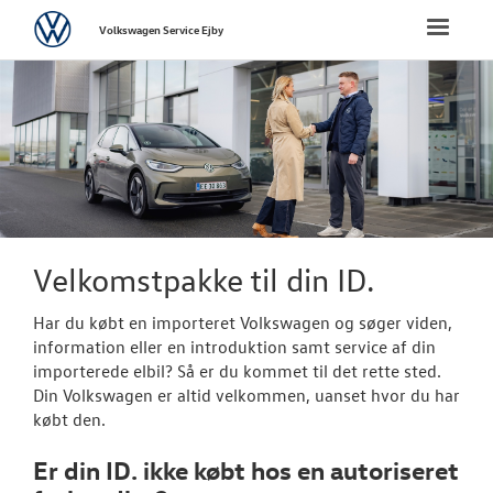
Volkswagen
Toggle
Volkswagen Service Ejby
naviga
FORSIDE
VÆRKSTED
Koncepter og 
Hjulskifte
Velkomstpakke til din ID.
Dækhotel
Har du købt en importeret
Volkswagen
og søger viden,
information eller en introduktion samt service af din
Softwareopda
importerede elbil? Så er du kommet til det rette sted.
Din
Volkswagen
er altid velkommen, uanset hvor du har
Skarpe priser 
købt den.
Rustbeskyttel
Er din ID. ikke købt hos en autoriseret
Bestil tid på 