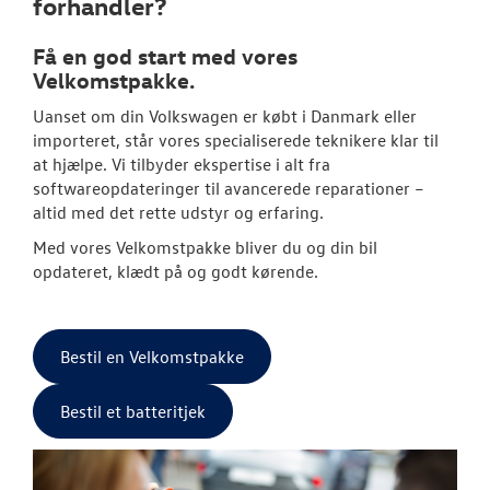
forhandler?
Serviceabonn
Få en god start med vores
Velkomstpakke.
Volkswagen Se
Uanset om din
Volkswagen
er købt i Danmark eller
importeret, står vores specialiserede teknikere klar til
Service Cam
at hjælpe. Vi tilbyder ekspertise i alt fra
softwareopdateringer til avancerede reparationer –
MinVolkswage
altid med det rette udstyr og erfaring.
VW Connect
Med vores Velkomstpakke bliver du og din bil
opdateret, klædt på og godt kørende.
Volkswagen Er
Service 5+
Bestil en Velkomstpakke
Velkomstpakke 
Kontrol af uds
Bestil et batteritjek
Synstjek