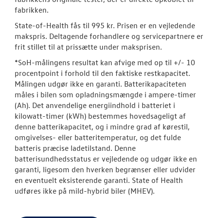
fabrikken.
State-of-Health fås til 995 kr. Prisen er en vejledende
makspris. Deltagende forhandlere og servicepartnere er
frit stillet til at prissætte under maksprisen.
*SoH-målingens resultat kan afvige med op til +/- 10
procentpoint i forhold til den faktiske restkapacitet.
Målingen udgør ikke en garanti. Batterikapaciteten
måles i bilen som opladningsmængde i ampere-timer
(Ah). Det anvendelige energiindhold i batteriet i
kilowatt-timer (kWh) bestemmes hovedsageligt af
denne batterikapacitet, og i mindre grad af kørestil,
omgivelses- eller batteritemperatur, og det fulde
batteris præcise ladetilstand. Denne
batterisundhedsstatus er vejledende og udgør ikke en
garanti, ligesom den hverken begrænser eller udvider
en eventuelt eksisterende garanti. State of Health
udføres ikke på mild-hybrid biler (MHEV).