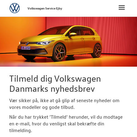
Volkswagen
Toggle
Volkswagen Service Ejby
naviga
FORSIDE
VÆRKSTED
PLADEVÆRKST
BRUGTE BILER
Tilmeld dig Volkswagen
Danmarks nyhedsbrev
TILBEHØR
Vær sikker på, ikke at gå glip af seneste nyheder om
RESERVEDELE
vores modeller og gode tilbud.
Når du har trykket ’Tilmeld’ herunder, vil du modtage
NYHEDER
en e-mail, hvor du venligst skal bekræfte din
tilmelding.