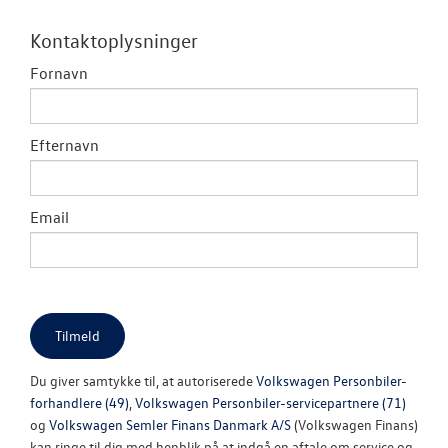
Tilmeld nyhed
Kontaktoplysninger
Tilmeld dig V
Danmarks nyh
Fornavn
Aktuelt
Efternavn
OM OS
JOB OG KARRI
Email
Du giver samtykke til, at autoriserede
Volkswagen Personbiler-
forhandlere (49)
,
Volkswagen Personbiler-servicepartnere (71)
og
Volkswagen Semler Finans Danmark A/S
(Volkswagen Finans)
kan ringe til dig med henblik på at indgå en aftale om service og