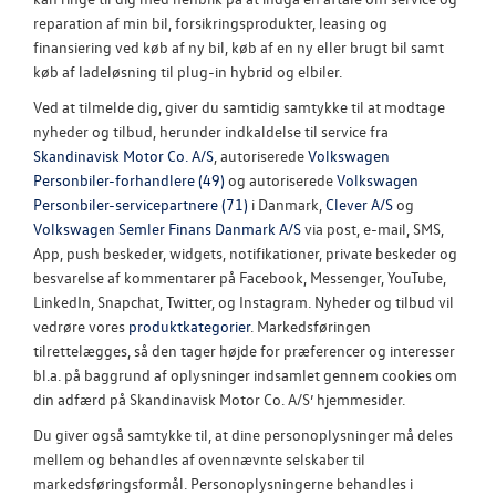
reparation af min bil, forsikringsprodukter, leasing og
finansiering ved køb af ny bil, køb af en ny eller brugt bil samt
køb af ladeløsning til plug-in hybrid og elbiler.
Ved at tilmelde dig, giver du samtidig samtykke til at modtage
nyheder og tilbud, herunder indkaldelse til service fra
Skandinavisk Motor Co. A/S
, autoriserede
Volkswagen
Personbiler-forhandlere (49)
og autoriserede
Volkswagen
Personbiler-servicepartnere (71)
i Danmark,
Clever A/S
og
Volkswagen Semler Finans Danmark A/S
via post, e-mail, SMS,
App, push beskeder, widgets, notifikationer, private beskeder og
besvarelse af kommentarer på Facebook, Messenger, YouTube,
LinkedIn, Snapchat, Twitter, og Instagram. Nyheder og tilbud vil
vedrøre vores
produktkategorier
. Markedsføringen
tilrettelægges, så den tager højde for præferencer og interesser
bl.a. på baggrund af oplysninger indsamlet gennem cookies om
din adfærd på Skandinavisk Motor Co. A/S’ hjemmesider.
Du giver også samtykke til, at dine personoplysninger må deles
mellem og behandles af ovennævnte selskaber til
markedsføringsformål. Personoplysningerne behandles i