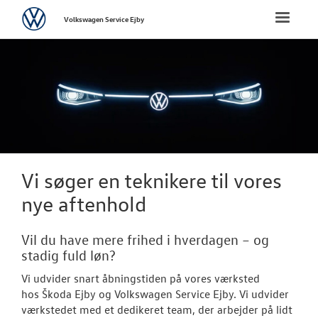
Volkswagen
Toggle
Volkswagen Service Ejby
naviga
FORSIDE
VÆRKSTED
PLADEVÆRKST
BRUGTE BILER
Vi søger en teknikere til vores
nye aftenhold
TILBEHØR
Vil du have mere frihed i hverdagen – og
RESERVEDELE
stadig fuld løn?
Vi udvider snart åbningstiden på vores værksted
NYHEDER
hos Škoda Ejby og Volkswagen Service Ejby. Vi udvider
værkstedet med et dedikeret team, der arbejder på lidt