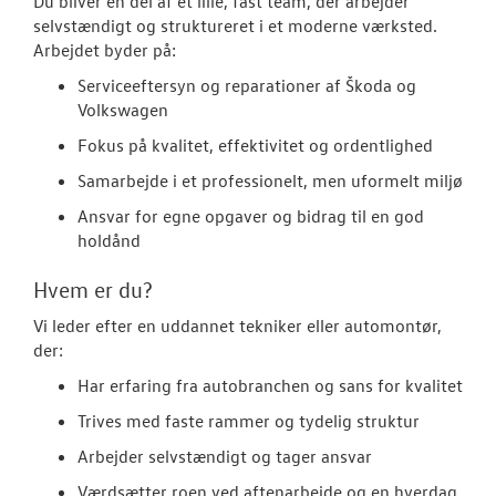
Du bliver en del af et lille, fast team, der arbejder
selvstændigt og struktureret i et moderne værksted.
Arbejdet byder på:
Serviceeftersyn og reparationer af Škoda og
Volkswagen
Fokus på kvalitet, effektivitet og ordentlighed
Samarbejde i et professionelt, men uformelt miljø
Ansvar for egne opgaver og bidrag til en god
holdånd
Hvem er du?
Vi leder efter en uddannet tekniker eller automontør,
der:
Har erfaring fra autobranchen og sans for kvalitet
Trives med faste rammer og tydelig struktur
Arbejder selvstændigt og tager ansvar
Værdsætter roen ved aftenarbejde og en hverdag