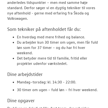
OM OS
anderledes tidspunkter – men med samme høje
standard. Derfor søger vi en dygtig tekniker til vores
nye aftenhold - gerne med erfaring fra Škoda og
JOB OG KARRI
Volkswagen.
Tekniker vore
Som tekniker på aftenholdet får du:
Reservedelsrå
En hverdag med mere frihed og balance.
Du arbejder kun 30 timer om ugen, men får fuld
Servicerådgive
løn som for 37 timer – og du har fri hver
weekend.
Tekniker/Meka
Det betyder mere tid til familie, fritid eller
projekter udenfor værkstedet.
Dine arbejdstider
Mandag–torsdag: kl. 14:30 - 22:00.
30 timer om ugen – fuld løn – fri hver weekend.
Dine opgaver