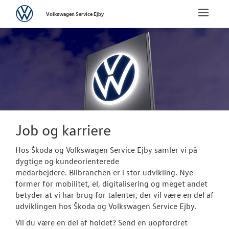
Volkswagen
Toggle
Volkswagen Service Ejby
naviga
FORSIDE
VÆRKSTED
PLADEVÆRKST
BRUGTE BILER
Job og karriere
Hos Škoda og Volkswagen Service Ejby samler vi på
TILBEHØR
dygtige og kundeorienterede
medarbejdere. Bilbranchen er i stor udvikling. Nye
RESERVEDELE
former for mobilitet, el, digitalisering og meget andet
betyder at vi har brug for talenter, der vil være en del af
NYHEDER
udviklingen hos Škoda og Volkswagen Service Ejby.
Vil du være en del af holdet? Send en uopfordret