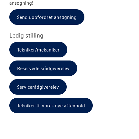
OM OS
ansøgning!
Send uopfordret ansøgning
JOB OG KARRI
Tekniker vore
Ledig stilling
Reservedelsrå
Tekniker/mekaniker
Servicerådgive
Reservedelsrådgiverelev
Tekniker/Meka
Servicerådgiverelev
Tekniker til vores nye aftenhold