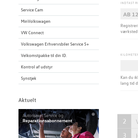
INDTAST 
Service Cam
MinVolkswagen
Registrerin
værksteds
VW Connect
Volkswagen Erhvervsbiler Service 5+
KILOMETE
Velkomstpakke til din ID.
Kontrol af udstyr
Kan du ik
Synstjek
lang tid 
Aktuelt