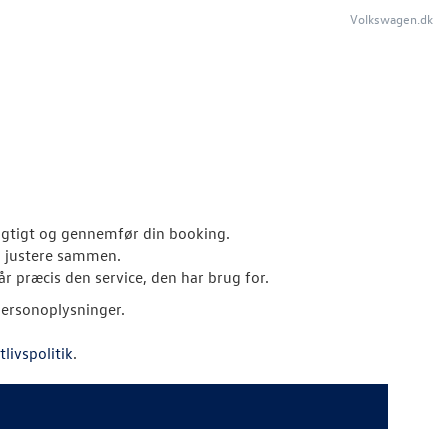
Volkswagen.dk
 rigtigt og gennemfør din booking.
al justere sammen.
år præcis den service, den har brug for.
personoplysninger.
tlivspolitik
.