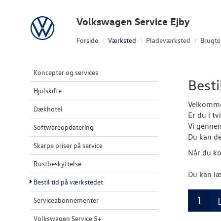
Volkswagen
Volkswagen Service Ejby
Forside
Værksted
Pladeværksted
Brugte 
Koncepter og services
Besti
Hjulskifte
Velkommen
Dækhotel
Er du i t
Vi gennem
Softwareopdatering
Du kan de
Skarpe priser på service
Når du ko
Rustbeskyttelse
Du kan læ
Bestil tid på værkstedet
Serviceabonnementer
Volkswagen Service 5+