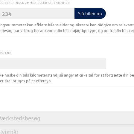
REGISTRERINGSNUMMER ELLER STELNUMMER
Slå bilen op
gsnummeret kan afklare bilens alder og sikrer vi kan rådgive om relevante værkstedsydelser.​ F
besøg har vi brug for at kende din bils nøjagtige type, og ud fra din bils r
RSTAND
ke huske din bils kilometerstand, så angiv et cirka tal for at fortsætte din be
der skal bruges på et eftersyn.
Værkstedsbesøg
Hvornår