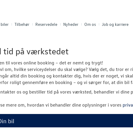
biler
Tilbehør
Reservedele
Nyheder
Om os
Job og karriere
l tid på værkstedet
 til vores online booking – det er nemt og trygt!
vivl om, hvilke serviceydelser du skal vælge? Vælg det, du tror er
går altid din booking og kontakter dig, hvis der er noget, vi sk
rfor roligt gennemføre en booking – og vi sørger for, at din bil f
ntakter os og bestiller tid på vores værksted, behandler vi dine 
se mere om, hvordan vi behandler dine oplysninger i vores
priva
Din bil