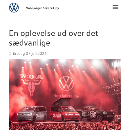
Volkswagen
Toggle
Volkswagen Service Ejby
naviga
FORSIDE
En oplevelse ud over det
VÆRKSTED
sædvanlige
tirsdag 07 juli 2026
PLADEVÆRKST
BRUGTE BILER
TILBEHØR
RESERVEDELE
NYHEDER