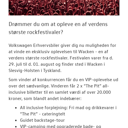
Tilmeld nyhed
Tilmeld dig V
Danmarks nyh
Drømmer du om at opleve en af verdens
største rockfestivaler?
Aktuelt
OM OS
Volkswagen Erhvervsbiler giver dig nu muligheden for
at vinde en eksklusiv oplevelsen til Wacken - en af
verdens største rockfestivaler.
Festivalen varer fra d.
JOB OG KARRI
29. juli til d. 01. august og finder sted i Wacken i
Slesvig-Holsten i Tyskland.
Som vinder af konkurrencen får du en VIP-oplevelse ud
over det sædvanlige. Vinderen får 2 x “The Pit” all-
inclusive billetter til en samlet værdi af over 20.000
kroner, som blandt andet indebærer:
All inclusive forplejning: Fri mad og drikkevarer i
“The Pit” - cateringtelt
Guidet backstage-tour
VIP-camping med opgraderede bade- og