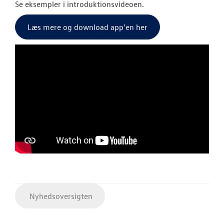
Se eksempler i introduktionsvideoen.
Læs mere og download app'en her
Nyhedsoversigten