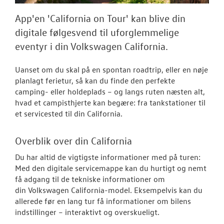
Tilmeld nyhed
App'en 'California on Tour' kan blive din
Tilmeld dig V
digitale følgesvend til uforglemmelige
Danmarks nyh
eventyr i din Volkswagen California.
Aktuelt
Uanset om du skal på en spontan roadtrip, eller en nøje
OM OS
planlagt ferietur, så kan du finde den perfekte
camping- eller holdeplads – og langs ruten næsten alt,
hvad et campisthjerte kan begære: fra tankstationer til
JOB OG KARRI
et servicested til din California.
Overblik over din California
Du har altid de vigtigste informationer med på turen:
Med den digitale servicemappe kan du hurtigt og nemt
få adgang til de tekniske informationer om
din
Volkswagen
California-model. Eksempelvis kan du
allerede før en lang tur få informationer om bilens
indstillinger – interaktivt og overskueligt.