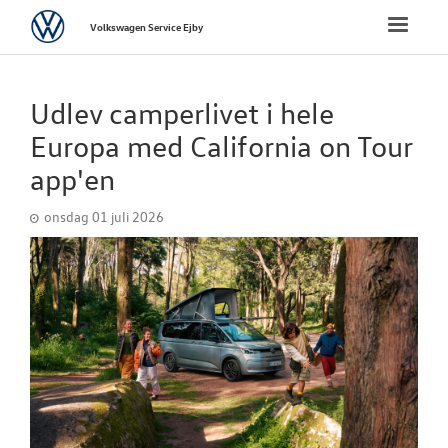
Volkswagen
Toggle
Volkswagen Service Ejby
naviga
FORSIDE
Udlev camperlivet i hele
VÆRKSTED
Europa med California on Tour
app'en
PLADEVÆRKST
onsdag 01 juli 2026
BRUGTE BILER
TILBEHØR
RESERVEDELE
NYHEDER