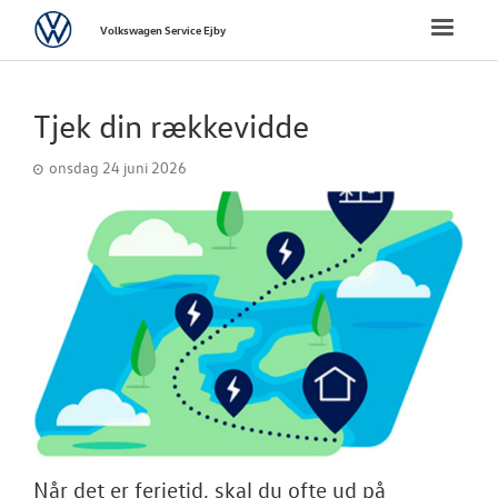
Volkswagen
Toggle
Volkswagen Service Ejby
naviga
FORSIDE
Tjek din rækkevidde
VÆRKSTED
onsdag 24 juni 2026
PLADEVÆRKST
BRUGTE BILER
TILBEHØR
RESERVEDELE
NYHEDER
Når det er ferietid, skal du ofte ud på