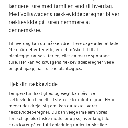
Tilmeld nyhed
længere ture med familien end til hverdag.
Tilmeld dig V
Med Volkswagens rækkeviddeberegner bliver
Danmarks nyh
rækkevidde på turen nemmere at
gennemskue.
Aktuelt
Til hverdag kan du måske køre i flere dage uden at lade.
OM OS
Men når det er ferietid, er det måske tid til at
planlægge kør selv-ferien, eller en masse spontane
JOB OG KARRI
ture. Her kan Volkswagens rækkeviddeberegner være
en god hjælp, når turene planlægges.
Tjek din rækkevidde
Temperatur, hastighed og vægt kan påvirke
rækkevidden i en elbil i større eller mindre grad. Hvor
meget det drejer sig om, kan du teste i vores
rækkeviddeberegner. Du kan vælge imellem vores
forskellige elektriske modeller og se, hvor langt de
cirka kører på en fuld opladning under forskellige