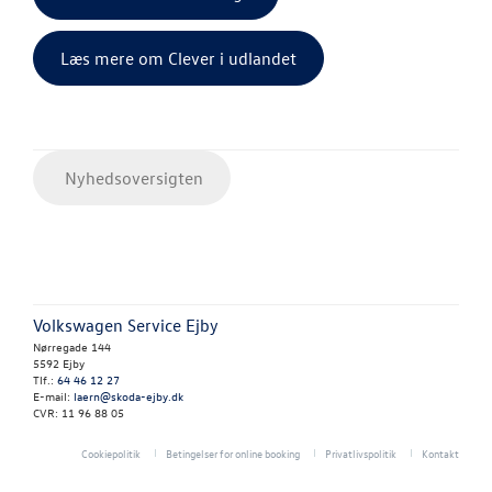
Læs mere om Clever i udlandet
Nyhedsoversigten
Volkswagen Service Ejby
Nørregade 144
5592 Ejby
Tlf.:
64 46 12 27
E-mail:
laern@skoda-ejby.dk
CVR: 11 96 88 05
Cookiepolitik
Betingelser for online booking
Privatlivspolitik
Kontakt