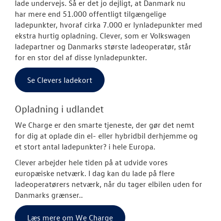
lade undervejs. Så er det jo dejligt, at Danmark nu
har mere end 51.000 offentligt tilgængelige
ladepunkter, hvoraf cirka 7.000 er lynladepunkter med
ekstra hurtig opladning. Clever, som er Volkswagen
ladepartner og Danmarks største ladeoperatør, står
for en stor del af disse lynladepunkter.
Se Clevers ladekort
Opladning i udlandet
We Charge er den smarte tjeneste, der gør det nemt
for dig at oplade din el- eller hybridbil derhjemme og
et stort antal ladepunkter
?
i hele Europa.
Clever
arbejder hele tiden på at udvide vores
europæiske netværk. I dag kan du lade på flere
ladeoperatørers netværk, når du tager elbilen uden for
Danmarks grænser..
Læs mere om We Charge