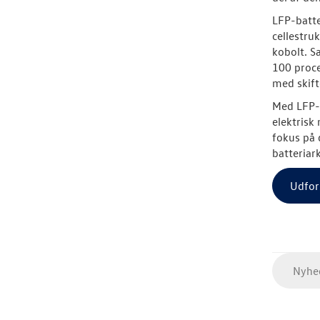
LFP-batte
cellestr
kobolt. Sa
100 procen
med skif
Med LFP-t
elektrisk
fokus på 
batteriark
Udfors
Nyhed