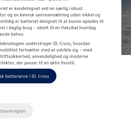
riet er kendetegnet ved en særlig robust
uktur og en kemisk sammensætning uden nikkel og
mtidig er batteriet designet til at kunne oplades til
t i daglig brug – ideelt til en fleksibel hverdag
tende behov.
eknologien understreger ID. Cross, hvordan
 mobilitet fortsætter med at udvikle sig – med
driftssikkerhed, anvendelighed og moderne
itektur, der passer til en aktiv livsstil.
k batterierne i ID. Cross
soversigten