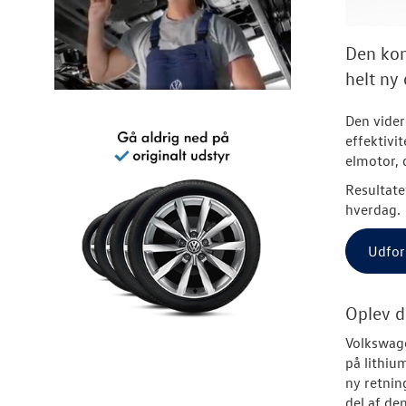
Den kom
helt ny 
Den vider
effektivi
elmotor, 
Resultate
hverdag.
Udfor
Oplev d
Volkswage
på lithiu
ny retnin
del af de