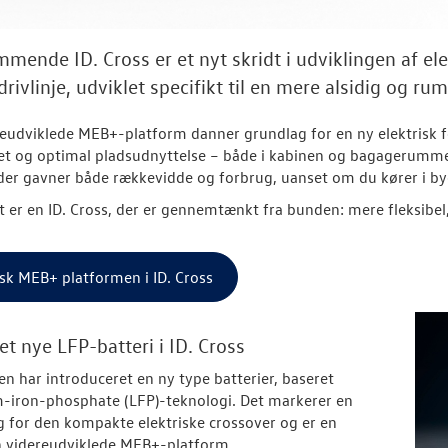
mende ID. Cross er et nyt skridt i udviklingen af el
drivlinje, udviklet specifikt til en mere alsidig og r
eudviklede MEB+-platform danner grundlag for en ny elektrisk f
tet og optimal pladsudnyttelse – både i kabinen og bagagerumm
der gavner både rækkevidde og forbrug, uanset om du kører i bye
t er en ID. Cross, der er gennemtænkt fra bunden: mere fleksibel,
sk MEB+ platformen i ID. Cross
et nye LFP-batteri i ID. Cross
n har introduceret en ny type batterier, baseret
m-iron-phosphate (LFP)-teknologi. Det markerer en
g for den kompakte elektriske crossover og er en
n videreudviklede MEB+-platform.