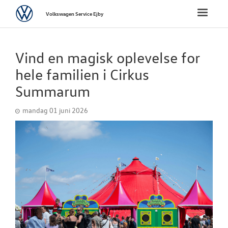
Volkswagen
Toggle
Volkswagen Service Ejby
naviga
FORSIDE
Vind en magisk oplevelse for
VÆRKSTED
hele familien i Cirkus
Summarum
PLADEVÆRKST
mandag 01 juni 2026
BRUGTE BILER
TILBEHØR
RESERVEDELE
NYHEDER