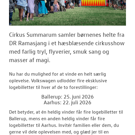
Tilmeld nyhed
Tilmeld dig V
Danmarks nyh
Aktuelt
Cirkus Summarum samler børnenes helte fra
DR Ramasjang i et hæsblæsende cirkusshow
OM OS
med farlig tryl, flyverier, smuk sang og
masser af magi.
JOB OG KARRI
N
u har du mulighed for at vinde en helt særlig
oplevelse. Volkswagen udlodder fire eksklusive
logebilletter til hver af de to forestillinger:
Ballerup: 25. juni 2026
Aarhus: 22. juli 2026
Det betyder, at én heldig vinder får fire logebilletter til
Ballerup, mens en anden heldig vinder får fire
logebilletter til Aarhus. Invitér familien eller dem, du
gerne vil dele oplevelsen med, og glæd jer til en