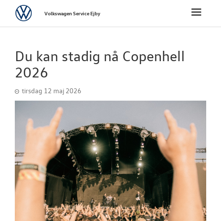
Volkswagen
Toggle
Volkswagen Service Ejby
naviga
FORSIDE
Du kan stadig nå Copenhell
VÆRKSTED
2026
tirsdag 12 maj 2026
PLADEVÆRKST
BRUGTE BILER
TILBEHØR
RESERVEDELE
NYHEDER