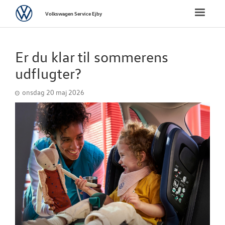
Volkswagen
Toggle
Volkswagen Service Ejby
naviga
FORSIDE
Er du klar til sommerens
VÆRKSTED
udflugter?
onsdag 20 maj 2026
PLADEVÆRKST
BRUGTE BILER
TILBEHØR
RESERVEDELE
NYHEDER