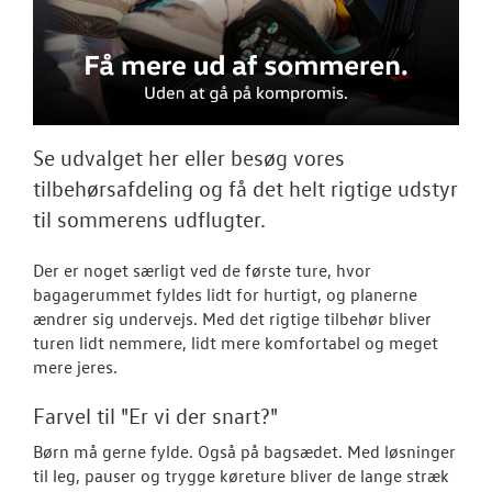
Tilmeld nyhed
Tilmeld dig V
Danmarks nyh
Aktuelt
Se udvalget her eller besøg vores
OM OS
tilbehørsafdeling og få det helt rigtige udstyr
til sommerens udflugter.
JOB OG KARRI
Der er noget særligt ved de første ture, hvor
bagagerummet fyldes lidt for hurtigt, og planerne
ændrer sig undervejs. Med det rigtige tilbehør bliver
turen lidt nemmere, lidt mere komfortabel og meget
mere jeres.
Farvel til "Er vi der snart?"
Børn må gerne fylde. Også på bagsædet. Med løsninger
til leg, pauser og trygge køreture bliver de lange stræk